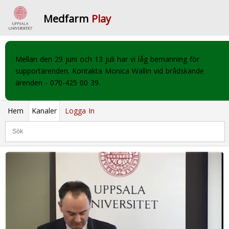
Medfarm
Play
Mellan den 29 juni och 13 juli har vi låg bemanning för
supportärenden. Kontakta Monica Wallin vid brådskande
ärenden - 070-425 00 39.
Hem
Kanaler
Logga In