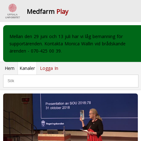
Medfarm
Play
Mellan den 29 juni och 13 juli har vi låg bemanning för
supportärenden. Kontakta Monica Wallin vid brådskande
ärenden - 070-425 00 39.
Hem
Kanaler
Logga In