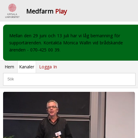
Medfarm
Play
Mellan den 29 juni och 13 juli har vi låg bemanning för
supportärenden. Kontakta Monica Wallin vid brådskande
ärenden - 070-425 00 39.
Hem
Kanaler
Logga In