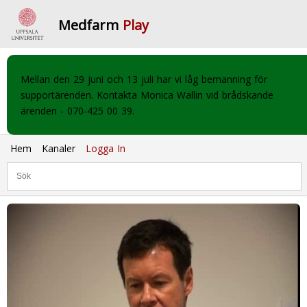
Medfarm
Play
Mellan den 29 juni och 13 juli har vi låg bemanning för
supportärenden. Kontakta Monica Wallin vid brådskande
ärenden - 070-425 00 39.
Hem
Kanaler
Logga In