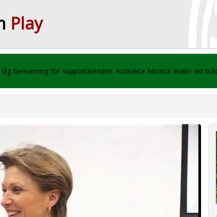
m
Play
 vi låg bemanning för supportärenden. Kontakta Monica Wallin vid br