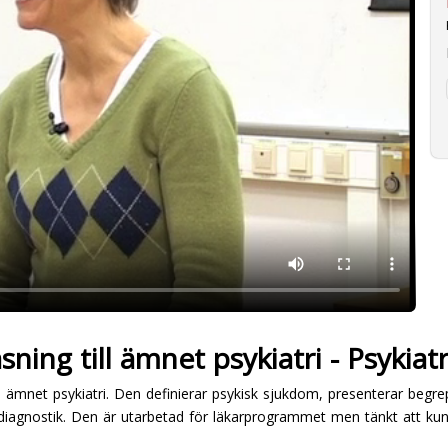
ning till ämnet psykiatri - Psykiatr
ll ämnet psykiatri. Den definierar psykisk sjukdom, presenterar begre
sk diagnostik. Den är utarbetad för läkarprogrammet men tänkt att 