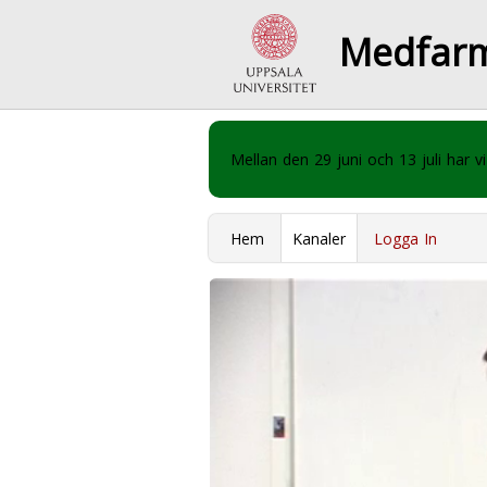
Medfar
Mellan den 29 juni och 13 juli har
Hem
Kanaler
Logga In