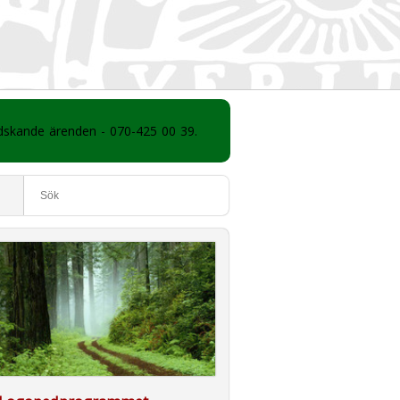
ådskande ärenden - 070-425 00 39.