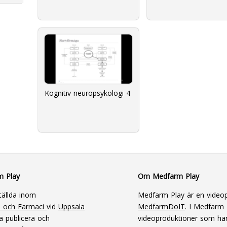
Kognitiv neuropsykologi 4
m Play
Om Medfarm Play
tällda inom
Medfarm Play är en videop
n och Farmaci
vid
Uppsala
MedfarmDoIT
. I Medfarm P
a publicera och
videoproduktioner som har