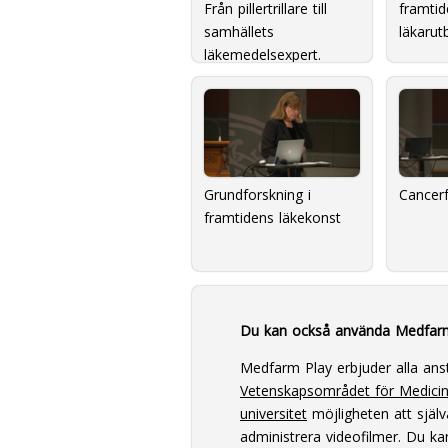
Från pillertrillare till
framtid
samhällets
läkarutb
läkemedelsexpert.
Grundforskning i
Cancerf
framtidens läkekonst
Du kan också använda Medfar
Medfarm Play erbjuder alla ans
Vetenskapsområdet för Medici
universitet
möjligheten att själv
administrera videofilmer. Du k