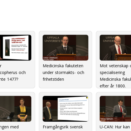
r
Medicinska fakuteten
Mot vetenskap 
copherus och
under stormakts- och
specialisering 
inte 1477?
frihetstiden
Medicinska faku
efter år 1800.
ngen med
Framgångsrik svensk
U-CAN: Hur kan 