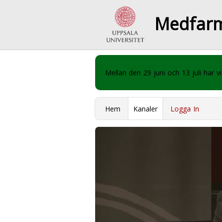
Medfar
Mellan den 29 juni och 13 juli har
Hem
Kanaler
Logga In