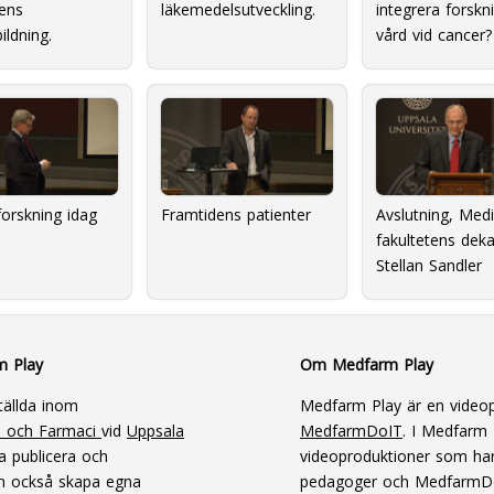
ens
läkemedelsutveckling.
integrera forskn
ildning.
vård vid cancer?
orskning idag
Framtidens patienter
Avslutning, Medi
fakultetens dek
Stellan Sandler
m Play
Om Medfarm Play
tällda inom
Medfarm Play är en videop
n och Farmaci
vid
Uppsala
MedfarmDoIT
. I Medfarm P
a publicera och
videoproduktioner som har
an också skapa egna
pedagoger och MedfarmD