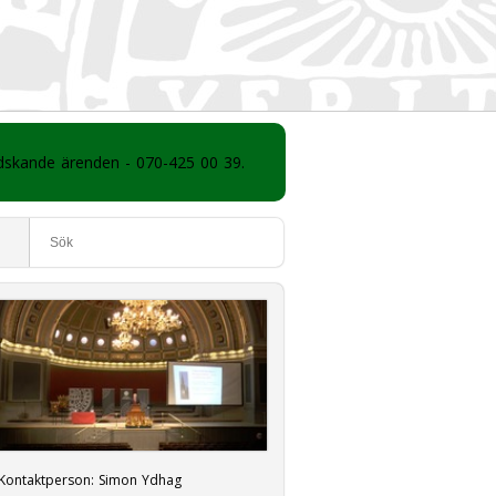
ådskande ärenden - 070-425 00 39.
Kontaktperson:
Simon Ydhag