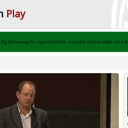
m
Play
 vi låg bemanning för supportärenden. Kontakta Monica Wallin vid br