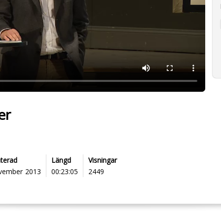
er
terad
Längd
Visningar
vember 2013
00:23:05
2449