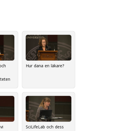
och
Hur dana en läkare?
lteten
vi
SciLifeLab och dess