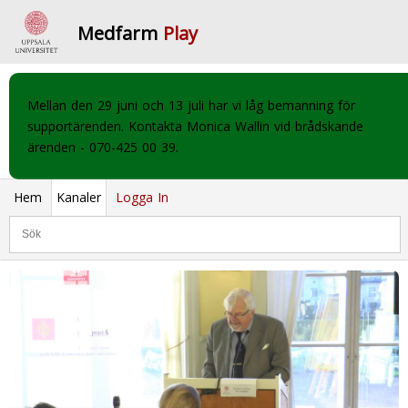
Medfarm
Play
Mellan den 29 juni och 13 juli har vi låg bemanning för
supportärenden. Kontakta Monica Wallin vid brådskande
ärenden - 070-425 00 39.
Hem
Kanaler
Logga In