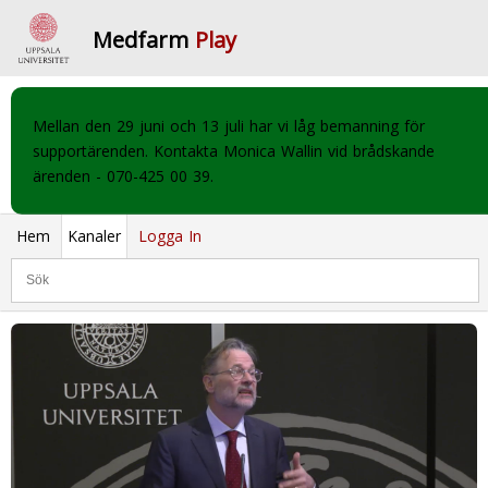
Medfarm
Play
Mellan den 29 juni och 13 juli har vi låg bemanning för
supportärenden. Kontakta Monica Wallin vid brådskande
ärenden - 070-425 00 39.
Hem
Kanaler
Logga In