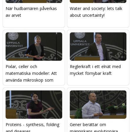
När hudbarriären påverkas
Water and society: lets talk
av arvet
about uncertainty!
Pixlar, celler och
Reglerkraft i ett elnät med
matematiska modeller: Att
mycket förnybar kraft
använda mikroskop som
mätinstrument
Proteins - synthesis, folding
Gener berättar om
and diseases
människans evolutionära