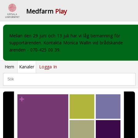
Medfarm
Play
Mellan den 29 juni och 13 juli har vi låg bemanning för
supportärenden. Kontakta Monica Wallin vid brådskande
ärenden - 070-425 00 39.
Hem
Kanaler
Logga In