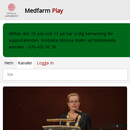
Medfarm
Play
Mellan den 29 juni och 13 juli har vi låg bemanning för
supportärenden. Kontakta Monica Wallin vid brådskande
ärenden - 070-425 00 39.
Hem
Kanaler
Logga In