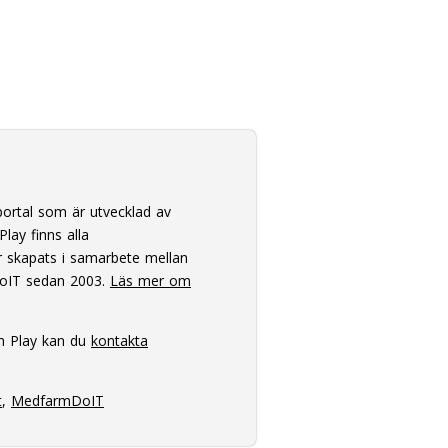
ortal som är utvecklad av
lay finns alla
 skapats i samarbete mellan
oIT sedan 2003.
Läs mer om
m Play kan du
kontakta
t
,
MedfarmDoIT