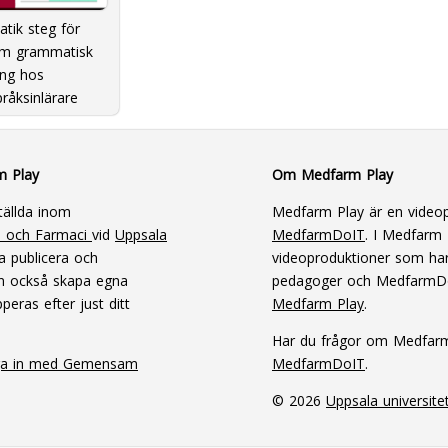
tik steg för
Om grammatisk
ing hos
råksinlärare
m Play
Om Medfarm Play
tällda inom
Medfarm Play är en videop
n och Farmaci
vid
Uppsala
MedfarmDoIT
. I Medfarm P
a publicera och
videoproduktioner som har
an också skapa egna
pedagoger och MedfarmD
peras efter just ditt
Medfarm Play
.
Har du frågor om Medfar
ga in med Gemensam
MedfarmDoIT
.
© 2026
Uppsala universite