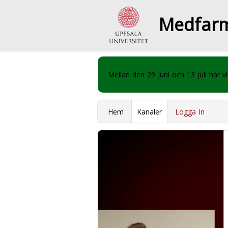
Medfar
Mellan den 29 juni och 13 juli har
Hem
Kanaler
Logga In