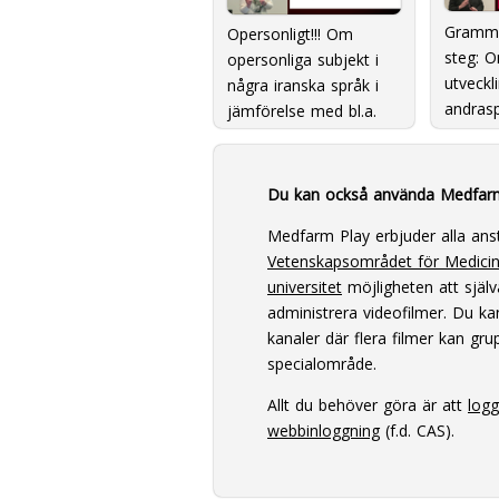
Gramma
Opersonligt!!! Om
steg: 
opersonliga subjekt i
utveckl
några iranska språk i
andrasp
jämförelse med bl.a.
svenska
Du kan också använda Medfar
Medfarm Play erbjuder alla ans
Vetenskapsområdet för Medici
universitet
möjligheten att själv
administrera videofilmer. Du k
kanaler där flera filmer kan grup
specialområde.
Allt du behöver göra är att
log
webbinloggning
(f.d. CAS).