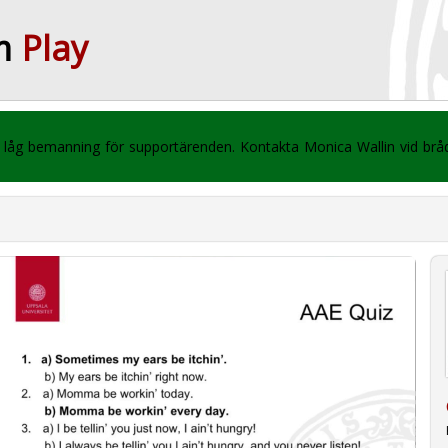
m
Play
 vi låg bemanning för supportärenden. Kontakta Monica Wallin vid br