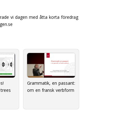
irade vi dagen med åtta korta föredrag
gen.se
s!
Grammatik, en passant:
 trees
om en fransk verbform
e