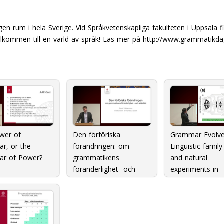
rum i hela Sverige. Vid Språk­vetenskapliga fakulteten i Uppsala f
lkommen till en värld av språk! Läs mer på
http://www.grammatikda
wer of
Den förföriska
Grammar Evolve
r, or the
förändringen: om
Linguistic family
r of Power?
grammatikens
and natural
föränderlighet  och
experiments in
stabilitet
language chang