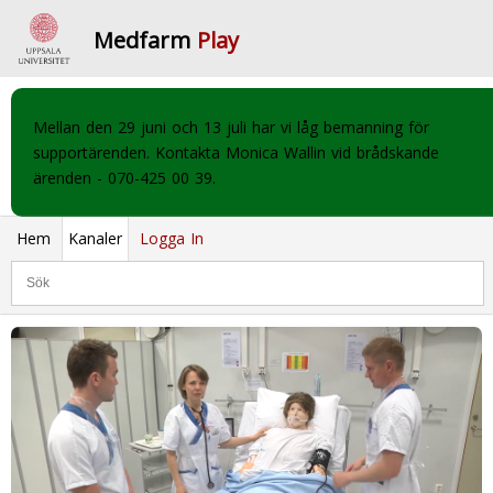
Medfarm
Play
Mellan den 29 juni och 13 juli har vi låg bemanning för
supportärenden. Kontakta Monica Wallin vid brådskande
ärenden - 070-425 00 39.
Hem
Kanaler
Logga In