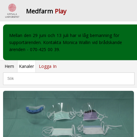
Medfarm
Play
Mellan den 29 juni och 13 juli har vi låg bemanning för
supportärenden. Kontakta Monica Wallin vid brådskande
ärenden - 070-425 00 39.
Hem
Kanaler
Logga In