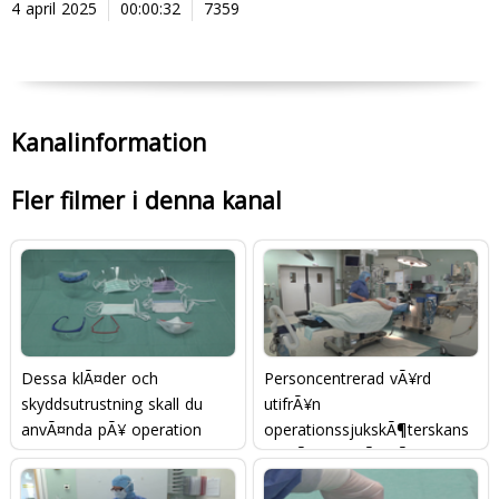
4 april 2025
00:00:32
7359
Kanalinformation
Fler filmer i denna kanal
Dessa klÃ¤der och
Personcentrerad vÃ¥rd
skyddsutrustning skall du
utifrÃ¥n
anvÃ¤nda pÃ¥ operation
operationssjukskÃ¶terskans
omvÃ¥rdnadsÃ¥tgÃ¤rder