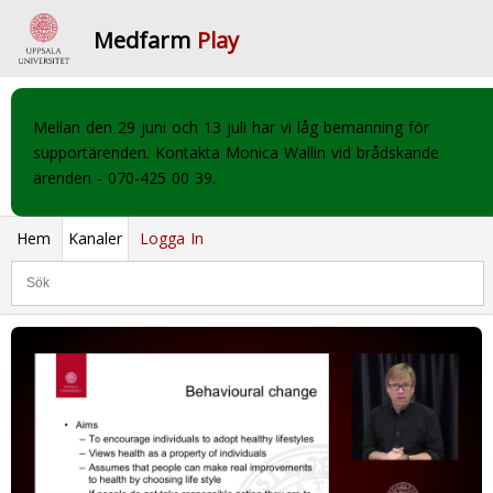
Medfarm
Play
Mellan den 29 juni och 13 juli har vi låg bemanning för
supportärenden. Kontakta Monica Wallin vid brådskande
ärenden - 070-425 00 39.
Hem
Kanaler
Logga In