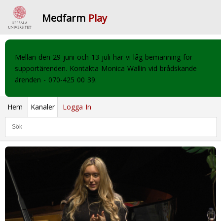
Medfarm
Play
Mellan den 29 juni och 13 juli har vi låg bemanning för
supportärenden. Kontakta Monica Wallin vid brådskande
ärenden - 070-425 00 39.
Hem
Kanaler
Logga In