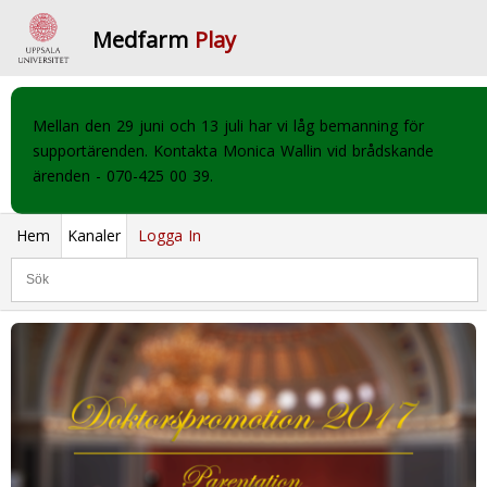
Medfarm
Play
Mellan den 29 juni och 13 juli har vi låg bemanning för
supportärenden. Kontakta Monica Wallin vid brådskande
ärenden - 070-425 00 39.
Hem
Kanaler
Logga In