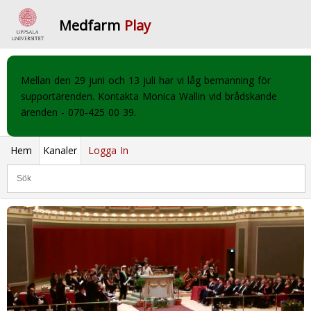
Medfarm
Play
Mellan den 29 juni och 13 juli har vi låg bemanning för
supportärenden. Kontakta Monica Wallin vid brådskande
ärenden - 070-425 00 39.
Hem
Kanaler
Logga In