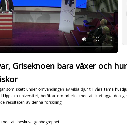
var, Griseknoen bara växer och hu
iskor
r som skett under omvandlingen av vilda djur till våra tama husdju
id Uppsala universitet, berättar om arbetet med att kartlägga den g
 resultaten av denna forskning.
 med att beskriva genbegreppet.