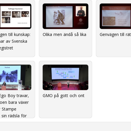
en till kunskap:
Olika men ändå så lika
Genvägen till rät
ar av Svenska
registret
Ego Boy travar,
GMO på gott och ont
oen bara växer
r Stampe
 sin rädsla för
or. Del 2:
tund