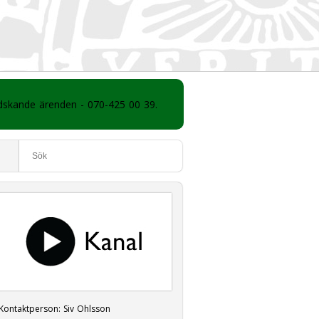
ådskande ärenden - 070-425 00 39.
Kontaktperson:
Siv Ohlsson