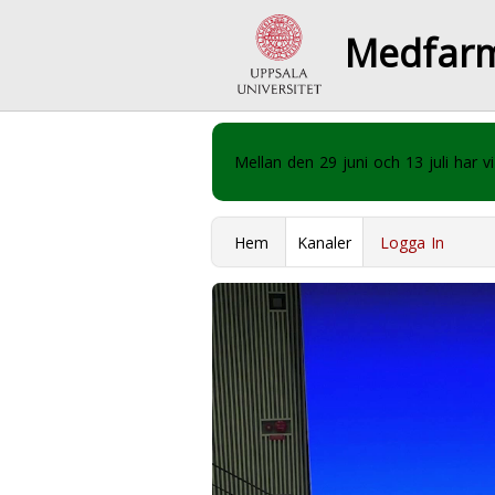
Medfar
Mellan den 29 juni och 13 juli har
Hem
Kanaler
Logga In