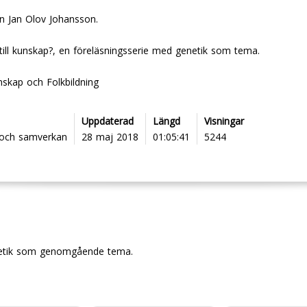
en Jan Olov Johansson.
till kunskap?, en föreläsningsserie med genetik som tema.
nskap och Folkbildning
Uppdaterad
Längd
Visningar
d och samverkan
28 maj 2018
01:05:41
5244
netik som genomgående tema.