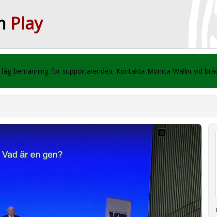
m
Play
 vi låg bemanning för supportärenden. Kontakta Monica Wallin vid br