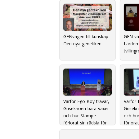
GENvägen till kunskap -
GEN-väg
Den nya genetiken
Lärdom
tvilling
Varför Ego Boy travar,
Varför 
Griseknoen bara växer
Grisekn
och hur Stampe
och hu
förlorat sin rädsla för
förlorat
människor
människ
Fråges