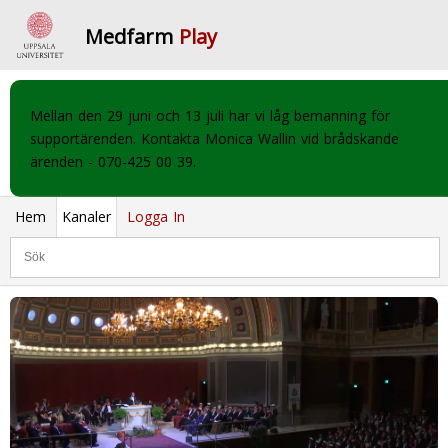
Medfarm
Play
Mellan den 29 juni och 13 juli har vi låg bemanning för
supportärenden. Kontakta Monica Wallin vid brådskande
ärenden - 070-425 00 39.
Hem
Kanaler
Logga In