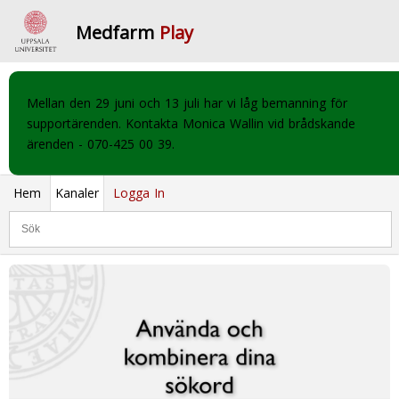
Medfarm
Play
Mellan den 29 juni och 13 juli har vi låg bemanning för
supportärenden. Kontakta Monica Wallin vid brådskande
ärenden - 070-425 00 39.
Hem
Kanaler
Logga In