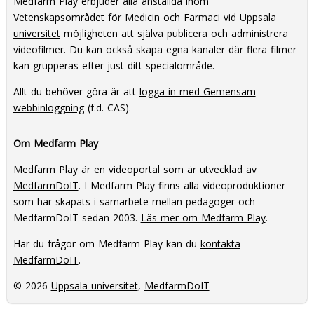
Medfarm Play erbjuder alla anställda inom
Vetenskapsområdet för Medicin och Farmaci
vid
Uppsala
universitet
möjligheten att själva publicera och administrera
videofilmer. Du kan också skapa egna kanaler där flera filmer
kan grupperas efter just ditt specialområde.
Allt du behöver göra är att
logga in med Gemensam
webbinloggning
(f.d. CAS).
Om Medfarm Play
Medfarm Play är en videoportal som är utvecklad av
MedfarmDoIT
. I Medfarm Play finns alla videoproduktioner
som har skapats i samarbete mellan pedagoger och
MedfarmDoIT sedan 2003.
Läs mer om Medfarm Play
.
Har du frågor om Medfarm Play kan du
kontakta
MedfarmDoIT
.
© 2026
Uppsala universitet
,
MedfarmDoIT