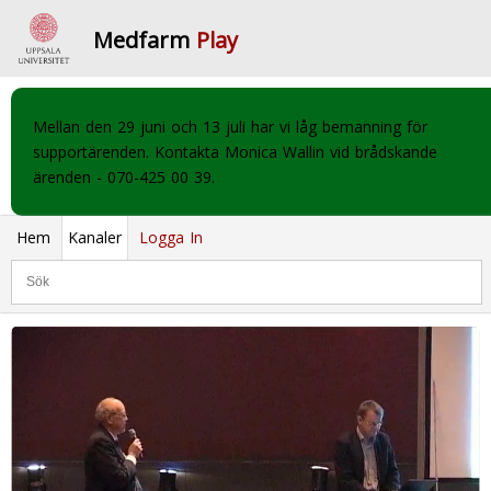
Medfarm
Play
Mellan den 29 juni och 13 juli har vi låg bemanning för
supportärenden. Kontakta Monica Wallin vid brådskande
ärenden - 070-425 00 39.
Hem
Kanaler
Logga In