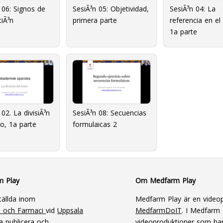
 06: Signos de
SesiÃ³n 05: Objetividad,
SesiÃ³n 04: La
iÃ³n
primera parte
referencia en el
1a parte
 02. La divisiÃ³n
SesiÃ³n 08: Secuencias
to, 1a parte
formulaicas 2
m Play
Om Medfarm Play
tällda inom
Medfarm Play är en videop
n och Farmaci
vid
Uppsala
MedfarmDoIT
. I Medfarm P
a publicera och
videoproduktioner som har