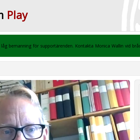
m
Play
 vi låg bemanning för supportärenden. Kontakta Monica Wallin vid br