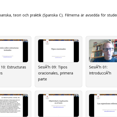
ska, teori och praktik (Spanska C). Filmerna är avsedda för stude
 10: Estructuras
SesiÃ³n 09: Tipos
SesiÃ³n 01:
es
oracionales, primera
IntroducciÃ³n
parte