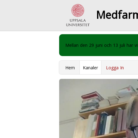
Medfar
Mellan den 29 juni och 13 juli har
Hem
Kanaler
Logga In