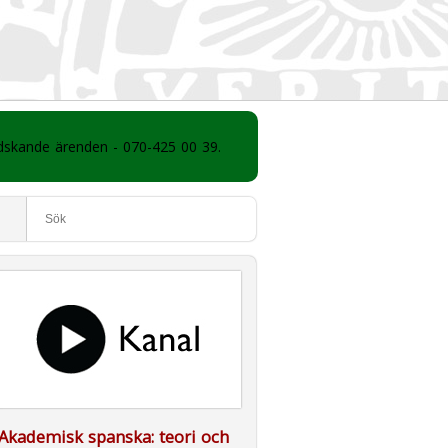
ådskande ärenden - 070-425 00 39.
Akademisk spanska: teori och