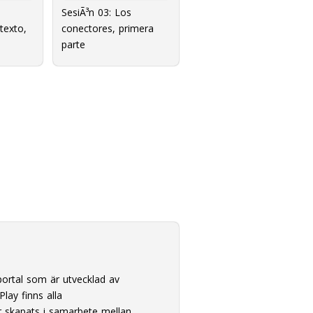
SesiÃ³n 03: Los
 texto,
conectores, primera
parte
ortal som är utvecklad av
lay finns alla
 skapats i samarbete mellan