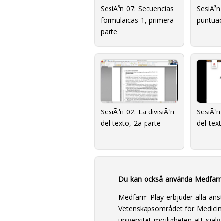
SesiÃ³n 07: Secuencias
SesiÃ³n
formulaicas 1, primera
puntuac
parte
SesiÃ³n 02. La divisiÃ³n
SesiÃ³n
del texto, 2a parte
del tex
Du kan också använda Medfar
Medfarm Play erbjuder alla ans
Vetenskapsområdet för Medici
universitet
möjligheten att själv