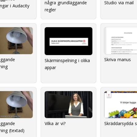
några grundläggande
Studio via mail
ingar i Audacity
regler
äggande
Skriva manus
Skärminspelning i olika
tning
appar
äggande
Vilka är vi?
Skräddarsydda 
tning (textad)