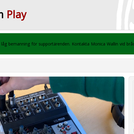
m
Play
 vi låg bemanning för supportärenden. Kontakta Monica Wallin vid br