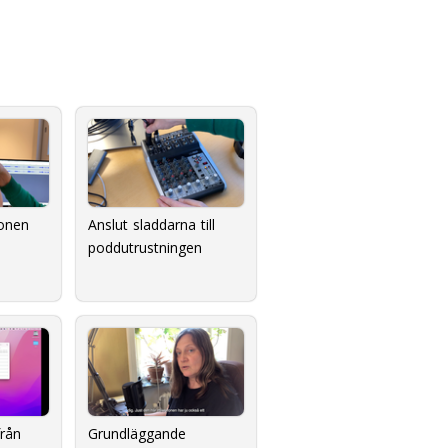
onen
Anslut sladdarna till
poddutrustningen
från
Grundläggande