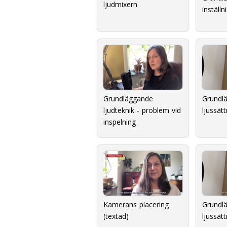
ljudmixern
inställn
Grundläggande
Grundl
ljudteknik - problem vid
ljussät
inspelning
Kamerans placering
Grundl
(textad)
ljussät