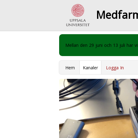
Medfar
Mellan den 29 juni och 13 juli har
Hem
Kanaler
Logga In