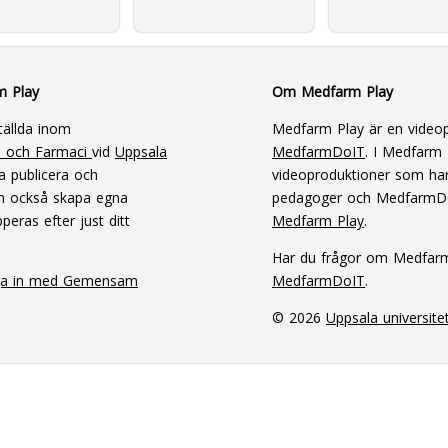
m Play
Om Medfarm Play
tällda inom
Medfarm Play är en videop
n och Farmaci
vid
Uppsala
MedfarmDoIT
. I Medfarm P
a publicera och
videoproduktioner som har
an också skapa egna
pedagoger och MedfarmD
peras efter just ditt
Medfarm Play
.
Har du frågor om Medfar
ga in med Gemensam
MedfarmDoIT
.
© 2026
Uppsala universite