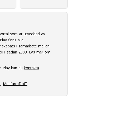
ortal som är utvecklad av
lay finns alla
 skapats i samarbete mellan
oIT sedan 2003.
Läs mer om
m Play kan du
kontakta
t
,
MedfarmDoIT