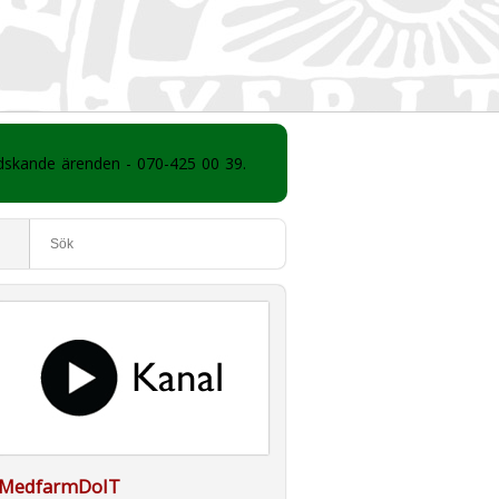
ådskande ärenden - 070-425 00 39.
MedfarmDoIT