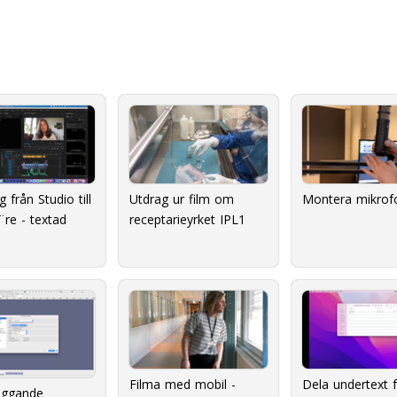
 från Studio till
Utdrag ur film om
Montera mikrof
re - textad
receptarieyrket IPL1
Filma med mobil -
Dela undertext 
äggande