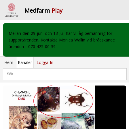
Medfarm
Play
Mellan den 29 juni och 13 juli har vi låg bemanning för
supportärenden. Kontakta Monica Wallin vid brådskande
ärenden - 070-425 00 39.
Hem
Kanaler
Logga In