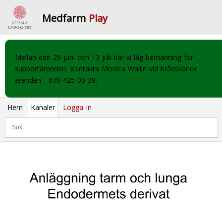
Medfarm
Play
Mellan den 29 juni och 13 juli har vi låg bemanning för
supportärenden. Kontakta Monica Wallin vid brådskande
ärenden - 070-425 00 39.
Hem
Kanaler
Logga In