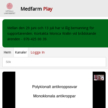
Medfarm
Play
Mellan den 29 juni och 13 juli har vi låg bemanning för
supportärenden. Kontakta Monica Wallin vid brådskande
ärenden - 070-425 00 39.
Hem
Kanaler
Logga In