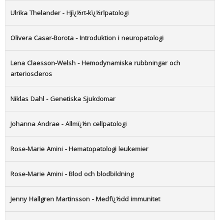
Ulrika Thelander - Hjï¿½rt-kï¿½rlpatologi
Olivera Casar-Borota - Introduktion i neuropatologi
Lena Claesson-Welsh - Hemodynamiska rubbningar och
arterioscleros
Niklas Dahl - Genetiska Sjukdomar
Johanna Andrae - Allmï¿½n cellpatologi
Rose-Marie Amini - Hematopatologi leukemier
Rose-Marie Amini - Blod och blodbildning
Jenny Hallgren Martinsson - Medfï¿½dd immunitet