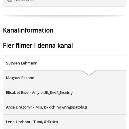
Kanalinformation
Fler filmer i denna kanal
Sï¿½ren Lehmann
Magnus Essand
Elisabet Ihse - Amyloidfï¿½relï¿½sning
Anca Dragomir - Miljï¿½- och nï¿½ringspatologi
Lene Uhrbom - Tumï¿½rlï¿½ra