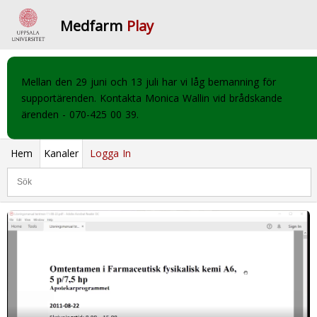
Medfarm
Play
Mellan den 29 juni och 13 juli har vi låg bemanning för
supportärenden. Kontakta Monica Wallin vid brådskande
ärenden - 070-425 00 39.
Hem
Kanaler
Logga In