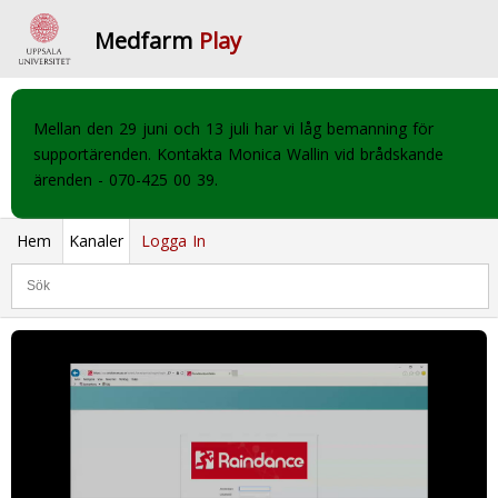
Medfarm
Play
Mellan den 29 juni och 13 juli har vi låg bemanning för
supportärenden. Kontakta Monica Wallin vid brådskande
ärenden - 070-425 00 39.
Hem
Kanaler
Logga In