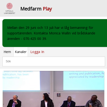
Medfarm
Play
Mellan den 29 juni och 13 juli har vi låg bemanning för
supportärenden. Kontakta Monica Wallin vid brådskande
ärenden - 070-425 00 39.
Hem
Kanaler
Logga In