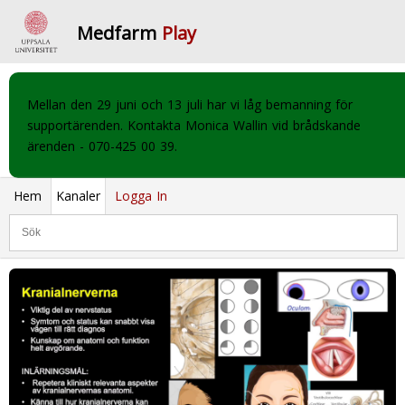
Medfarm
Play
Mellan den 29 juni och 13 juli har vi låg bemanning för
supportärenden. Kontakta Monica Wallin vid brådskande
ärenden - 070-425 00 39.
Hem
Kanaler
Logga In