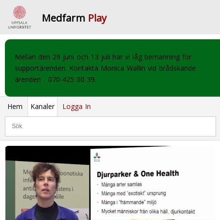
Medfarm
Play
Mellan den 29 juni och 13 juli har vi låg bemanning för
supportärenden. Kontakta Monica Wallin vid brådskande
ärenden - 070-425 00 39.
Hem
Kanaler
Logga In