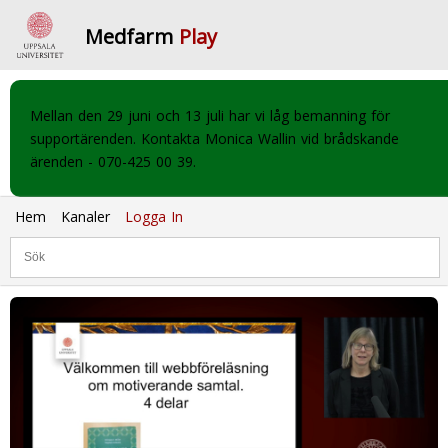
Medfarm
Play
Mellan den 29 juni och 13 juli har vi låg bemanning för
supportärenden. Kontakta Monica Wallin vid brådskande
ärenden - 070-425 00 39.
Hem
Kanaler
Logga In