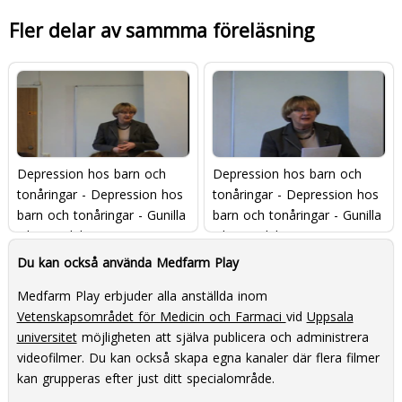
Fler delar av sammma föreläsning
Depression hos barn och
Depression hos barn och
tonåringar - Depression hos
tonåringar - Depression hos
barn och tonåringar - Gunilla
barn och tonåringar - Gunilla
Olsson, del 1 av 2
Olsson, del 2 av 2
Du kan också använda Medfarm Play
Medfarm Play erbjuder alla anställda inom
Vetenskapsområdet för Medicin och Farmaci
vid
Uppsala
universitet
möjligheten att själva publicera och administrera
videofilmer. Du kan också skapa egna kanaler där flera filmer
kan grupperas efter just ditt specialområde.