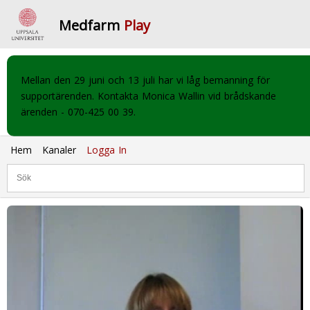
Medfarm
Play
Mellan den 29 juni och 13 juli har vi låg bemanning för
supportärenden. Kontakta Monica Wallin vid brådskande
ärenden - 070-425 00 39.
Hem
Kanaler
Logga In