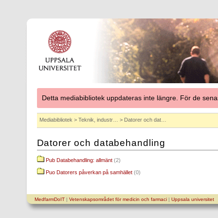
Detta mediabibliotek uppdateras inte längre. För de se
Mediabibliotek
>
Teknik, industr…
> Datorer och dat…
Datorer och databehandling
Pub Databehandling: allmänt
(2)
Puo Datorers påverkan på samhället
(0)
MedfarmDoIT
|
Vetenskapsområdet för medicin och farmaci
|
Uppsala universitet