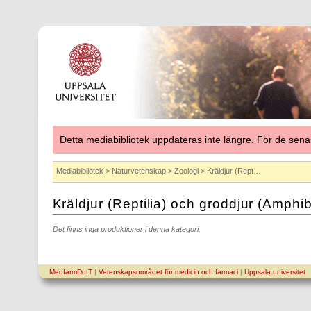
Detta mediabibliotek uppdateras inte längre. För de se
Mediabibliotek
>
Naturvetenskap
>
Zoologi
> Kräldjur (Rept…
Kräldjur (Reptilia) och groddjur (Amphib
Det finns inga produktioner i denna kategori.
MedfarmDoIT
|
Vetenskapsområdet för medicin och farmaci
|
Uppsala universitet