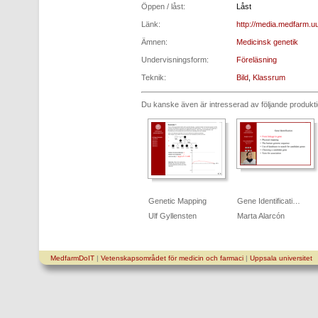
Öppen / låst:
Låst
Länk:
http://media.medfarm.
Ämnen:
Medicinsk genetik
Undervisningsform:
Föreläsning
Teknik:
Bild
,
Klassrum
Du kanske även är intresserad av följande produkt
Genetic Mapping
Gene Identificati…
Ulf Gyllensten
Marta Alarcón
MedfarmDoIT
|
Vetenskapsområdet för medicin och farmaci
|
Uppsala universitet