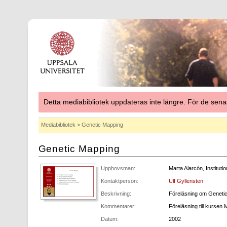
Detta mediabibliotek uppdateras inte längre. För de se
Mediabibliotek
> Genetic Mapping
Genetic Mapping
Upphovsman:
Marta Alarcón, Instituti
Kontaktperson:
Ulf Gyllensten
Beskrivning:
Föreläsning om Geneti
Kommentarer:
Föreläsning till kursen
Datum:
2002