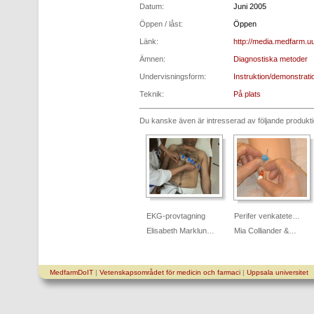
Datum:
Juni 2005
Öppen / låst:
Öppen
Länk:
http://media.medfarm.uu
Ämnen:
Diagnostiska metoder
Undervisningsform:
Instruktion/demonstrati
Teknik:
På plats
Du kanske även är intresserad av följande produkt
EKG-provtagning
Perifer venkatete…
Elisabeth Marklun…
Mia Colliander &…
MedfarmDoIT
|
Vetenskapsområdet för medicin och farmaci
|
Uppsala universitet