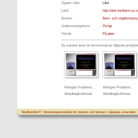
Öppen / låst:
Låst
Länk:
http://doit.medfarm.uu.
Ämnen:
Barn- och ungdomspsyk
Undervisningsform:
Övrigt
Teknik:
På plats
Du kanske även är intresserad av följande produkt
Refugee Problems…
Refugee Problems…
Abdulbaghi Ahmad
Abdulbaghi Ahmad
MedfarmDoIT
|
Vetenskapsområdet för medicin och farmaci
|
Uppsala universitet