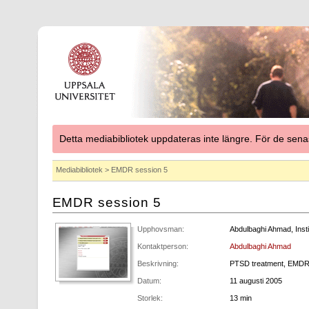
Detta mediabibliotek uppdateras inte längre. För de se
Mediabibliotek
> EMDR session 5
EMDR session 5
Upphovsman:
Abdulbaghi Ahmad, Insti
Kontaktperson:
Abdulbaghi Ahmad
Beskrivning:
PTSD treatment, EMD
Datum:
11 augusti 2005
Storlek:
13 min