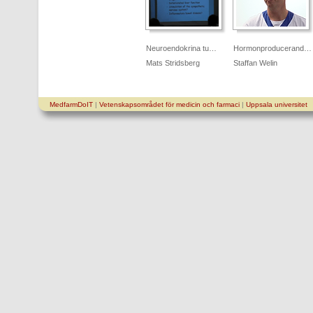
Neuroendokrina tu…
Hormonproducerand…
Mats Stridsberg
Staffan Welin
MedfarmDoIT
|
Vetenskapsområdet för medicin och farmaci
|
Uppsala universitet