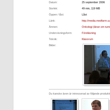
Datum:
25 september 2006
Storlek:
49 min, 119 MB
Öppen / låst:
Låst
Länk:
http://media.medfarm.uu
Ämnen:
Onkologi (läran om tum
Undervisningsform:
Föreläsning
Teknik:
Klassrum
Bilder:
Du kanske även är intresserad av följande produkt