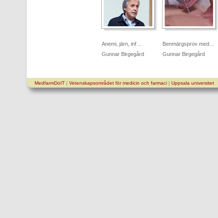
Anemi, järn, inf…
Benmärgsprov med…
Gunnar Birgegård
Gunnar Birgegård
MedfarmDoIT
|
Vetenskapsområdet för medicin och farmaci
|
Uppsala universitet