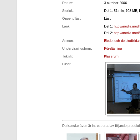
Datum:
3 oktober 2006
Storlek:
Del 1: 51 min, 108 MB; 
Öppen / låst:
Låst
Länk:
Del 1:
http://media.med
Del 2:
http://media.med
Ämnen:
Blodet och de blodbilda
Undervisningsform:
Föreläsning
Teknik:
Klassrum
Bilder:
Du kanske även är intresserad av följande produkt