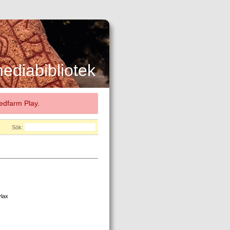
diabibliotek
dfarm Play
.
Sök:
ylax