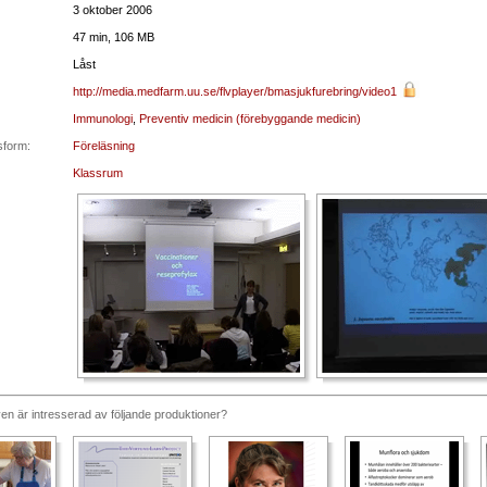
3 oktober 2006
47 min, 106 MB
Låst
http://media.medfarm.uu.se/flvplayer/bmasjukfurebring/video1
Immunologi
,
Preventiv medicin (förebyggande medicin)
sform:
Föreläsning
Klassrum
n är intresserad av följande produktioner?