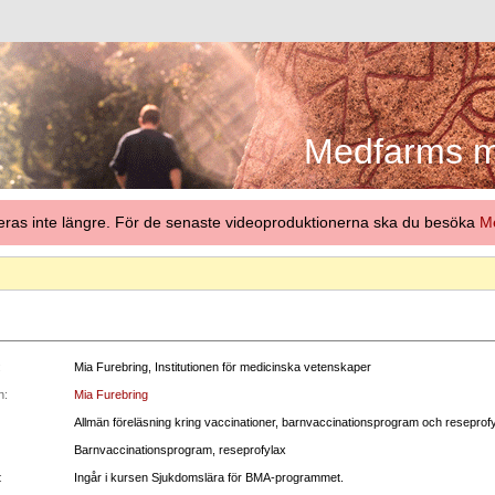
Medfarms me
eras inte längre. För de senaste videoproduktionerna ska du besöka
Me
:
Mia Furebring, Institutionen för medicinska vetenskaper
n:
Mia Furebring
Allmän föreläsning kring vaccinationer, barnvaccinationsprogram och reseprof
Barnvaccinationsprogram, reseprofylax
:
Ingår i kursen Sjukdomslära för BMA-programmet.