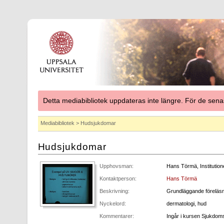
Detta mediabibliotek uppdateras inte längre. För de se
Mediabibliotek
> Hudsjukdomar
Hudsjukdomar
Upphovsman:
Hans Törmä, Institutio
Kontaktperson:
Hans Törmä
Beskrivning:
Grundläggande föreläsn
Nyckelord:
dermatologi, hud
Kommentarer:
Ingår i kursen Sjukdom