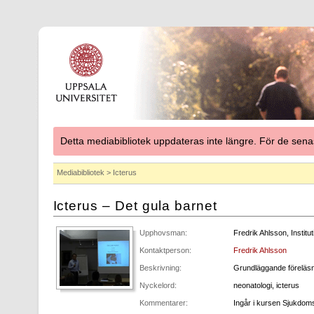
Detta mediabibliotek uppdateras inte längre. För de se
Mediabibliotek
> Icterus
Icterus – Det gula barnet
Upphovsman:
Fredrik Ahlsson, Institu
Kontaktperson:
Fredrik Ahlsson
Beskrivning:
Grundläggande föreläsni
Nyckelord:
neonatologi, icterus
Kommentarer:
Ingår i kursen Sjukdom