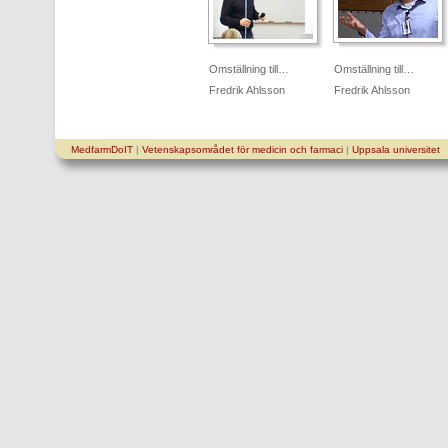
Omställning till…
Omställning till…
Fredrik Ahlsson
Fredrik Ahlsson
MedfarmDoIT
|
Vetenskapsområdet för medicin och farmaci
|
Uppsala universitet