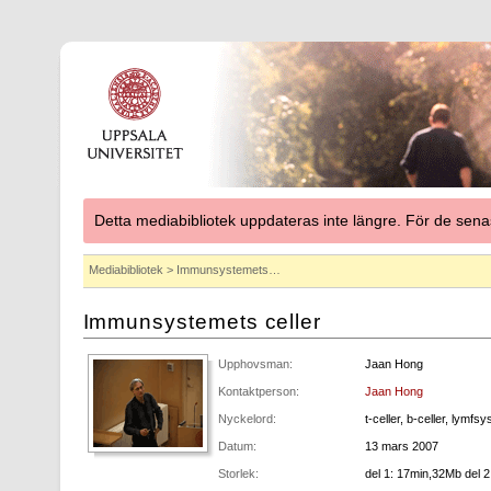
Detta mediabibliotek uppdateras inte längre. För de se
Mediabibliotek
> Immunsystemets…
Immunsystemets celler
Upphovsman:
Jaan Hong
Kontaktperson:
Jaan Hong
Nyckelord:
t-celler, b-celler, lymfs
Datum:
13 mars 2007
Storlek:
del 1: 17min,32Mb del 