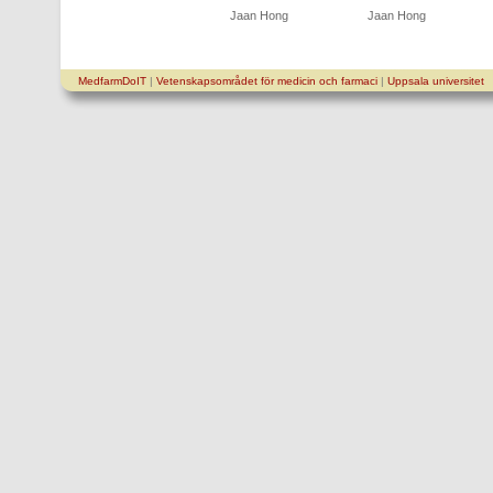
Jaan Hong
Jaan Hong
MedfarmDoIT
|
Vetenskapsområdet för medicin och farmaci
|
Uppsala universitet