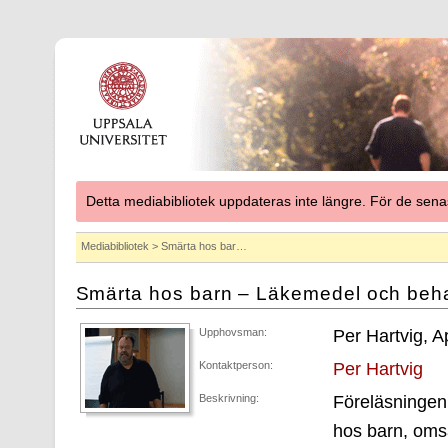
Detta mediabibliotek uppdateras inte längre. För de se
Mediabibliotek
> Smärta hos bar…
Smärta hos barn – Läkemedel och beh
Upphovsman:
Per Hartvig, A
Kontaktperson:
Per Hartvig
Beskrivning:
Föreläsningen 
hos barn, omsä