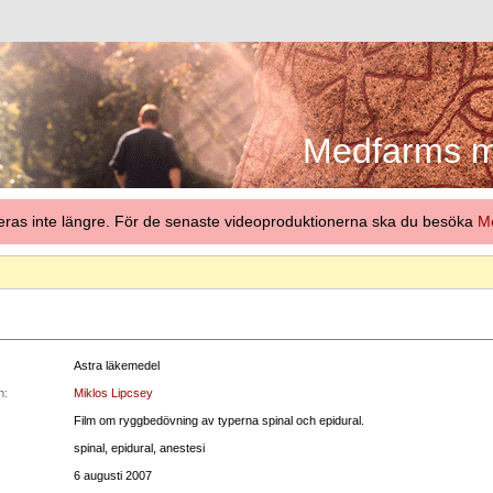
Medfarms me
eras inte längre. För de senaste videoproduktionerna ska du besöka
Me
:
Astra läkemedel
n:
Miklos Lipcsey
Film om ryggbedövning av typerna spinal och epidural.
spinal, epidural, anestesi
6 augusti 2007