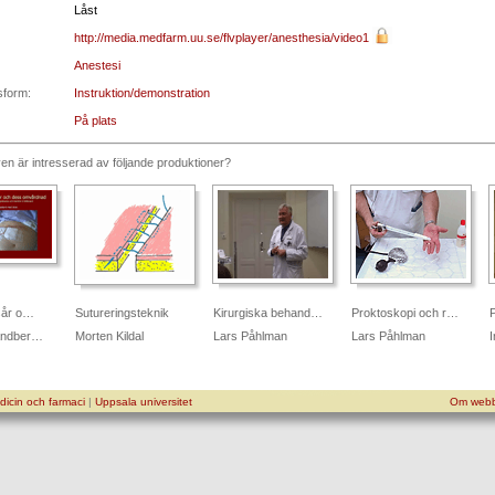
Låst
http://media.medfarm.uu.se/flvplayer/anesthesia/video1
Anestesi
sform:
Instruktion/demonstration
På plats
n är intresserad av följande produktioner?
sår o…
Sutureringsteknik
Kirurgiska behand…
Proktoskopi och r…
P
randber…
Morten Kildal
Lars Påhlman
Lars Påhlman
I
icin och farmaci
|
Uppsala universitet
Om webb