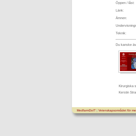
Öppen / låst:
Länk:
Ämnen:
Undervisning
Teknik:
Du kanske äve
Kirurgiska 
Kerstin St
MedfarmDoIT
|
Vetenskapsområdet för med