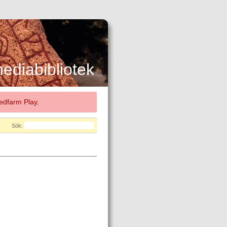
diabibliotek
dfarm Play
.
Sök: