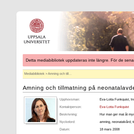
Detta mediabibliotek uppdateras inte längre. För de se
Mediabibliotek
> Amning och till…
Amning och tillmatning på neonatalavd
Upphovsman:
Eva-Lotta Funkquist, Ins
Kontaktperson:
Eva-Lotta Funkquist
Beskrivning:
Hur man ger mat åt my
Nyckelord:
amning, neonatalvård, ti
Datum:
18 mars 2008