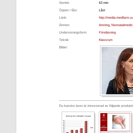
Storlek:
63 min
Öppen / låst:
Låst
Länk:
http://media.medfarm.uu
Ämnen:
Amning
,
Neonatalmedic
Undervisningsform:
Föreläsning
Teknik:
Klassrum
Bilder:
Du kanske även är intresserad av följande produkt