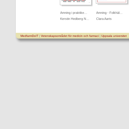
Amning i praktike…
Amning - Folkhäl…
Kerstin Hedberg N…
Clara Aarts
MedfarmDoIT
|
Vetenskapsområdet för medicin och farmaci
|
Uppsala universitet