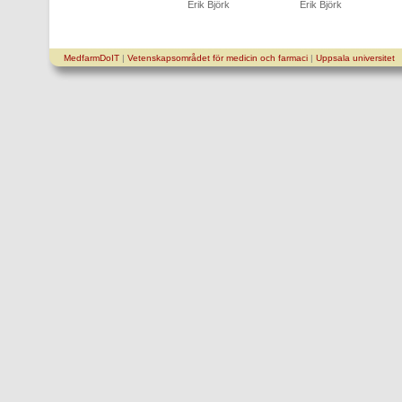
Erik Björk
Erik Björk
MedfarmDoIT
|
Vetenskapsområdet för medicin och farmaci
|
Uppsala universitet