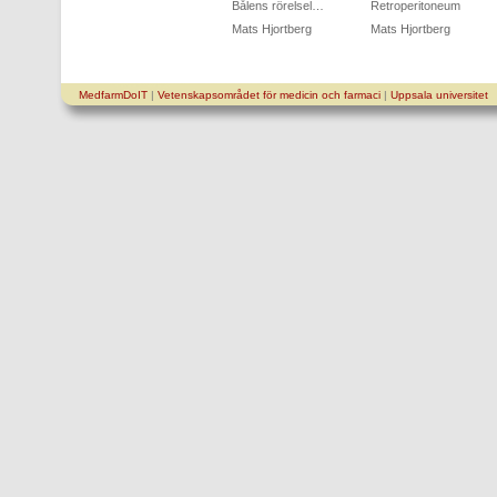
Bålens rörelsel…
Retroperitoneum
Mats Hjortberg
Mats Hjortberg
MedfarmDoIT
|
Vetenskapsområdet för medicin och farmaci
|
Uppsala universitet