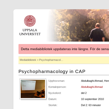
Detta mediabibliotek uppdateras inte längre. För de se
Mediabibliotek
> Psychopharmacol…
Psychopharmacology in CAP
Upphovsman:
Abdulbaghi Ahmad, Henr
Kontaktperson:
Abdulbaghi Ahmad
Nyckelord:
del 2
Datum:
10 september 2010
Storlek:
Del 2: 63 minuter