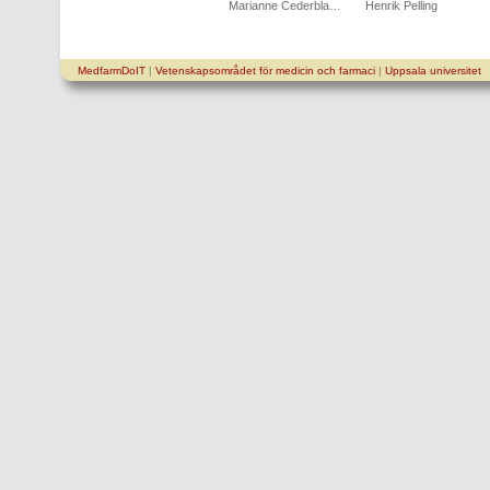
Marianne Cederbla…
Henrik Pelling
MedfarmDoIT
|
Vetenskapsområdet för medicin och farmaci
|
Uppsala universitet